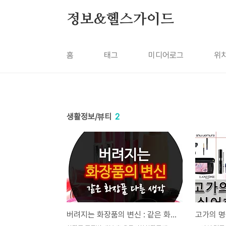
본문 바로가기
정보&헬스가이드
홈
태그
미디어로그
위
생활정보/뷰티
2
버려지는 화장품의 변신 : 같은 화장품 다른 생각