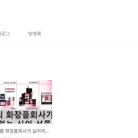
치로그
방명록
고가의 명품 화장품회사가 싫어하는 신의 선물 "바세린" 활용법 7가지