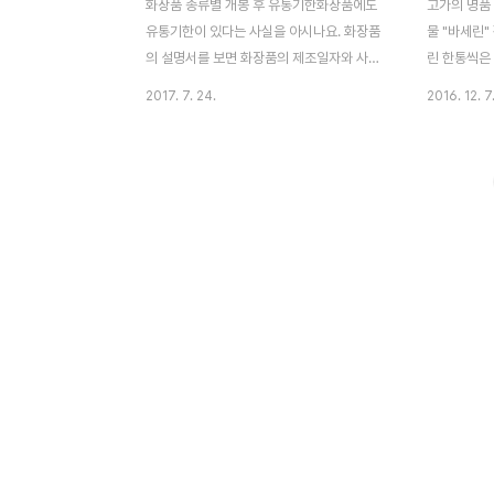
화장품 종류별 개봉 후 유통기한화장품에도
고가의 명품
유통기한이 있다는 사실을 아시나요. 화장품
물 "바세린"
의 설명서를 보면 화장품의 제조일자와 사용
린 한통씩은
권장기간, 유통기한등이 자세하게 나와있습
년에 한번 
2017. 7. 24.
2016. 12. 7
니다. 하지만 잘 안보고 버려지는 경우가 많
린 바세린..
습니다. ㅎㅎ 그래서 평균적으로 기초 제품은
세린이 고가
6개월에서 1년이내, 클렌저나 팩트 제품은
는 놀라운 팁
최대 1년 6개월 정도를 사용기간으로 권장하
기로 해요~~
고 있으니 참고하셔서 사용하시길 바랍니다.
쉬운 눈가에 
스킨/로션 -1년 이내 메이크업베이스/파운데
라지는 놀라
이션 - 1년이내 파우더/ 아이쉐도우 - 2년 립
배우들이 눈
스틱 - 18개월 이내 마스카라 - 6개월 이내
을 바른다고
매니큐어 - 1년이내 버려지는 화장품의 변신
대신 바세린
: 같은 화장품 다른 생각 영양 듬뿍, 바디 오일
2.물광메이
사용하지 않는 오일을 화장솜에 적셔서 손톱
면 이마와 
위에 올려 놓으면 영양분 가득한 손톱 영양제
게 광체가 
로 변신! ..
마릴린먼로가